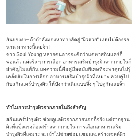
อันยองงง~ ถ้ากำลังมองหาทางลัดสู่ “ผิวสวย” แบบไม่ต้องรอ
นาน มาทางนี้เลยจ้า !
ชาว Soul Young หลายคนอาจจะคิดว่าแค่ทาสกินแคร์ก็
พอแล้ว แต่จริง ๆ การเลือก อาหารเสริมบำรุงผิวจากภายในก็
สำคัญไม่แพ้กัน บทความนี้คือคู่มือฉบับพิเศษที่จะพาคุณไปรู้
เคล็ดลับในการเลือก อาหารเสริมบำรุงผิวที่เหมาะ ควบคู่ไป
กับสกินแคร์บำรุงผิว ให้ปังกว่าเดิมแบบจึ้ง ๆ ไปดูกันเลยจ้า
ทำไมการบำรุงผิวจากภายในถึงสำคัญ
สกินแคร์บำรุงผิว ช่วยดูแลผิวจากภายนอกก็จริง แต่รากฐาน
ผิวที่แข็งแรงต้องสร้างจากภายใน การเลือกอาหารเสริม
บำรุงผิวที่เหมาะ จะเข้าไปช่วยซ่อมแซมและสร้างเซลล์ผิว