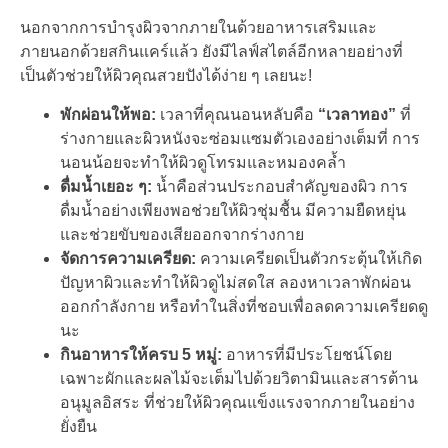
นอกจากการบำรุงผิวจากภายในด้วยอาหารเสริมและ
ภายนอกด้วยสกินแคร์แล้ว ยังมีไลฟ์สไตล์อีกหลายอย่างที่
เป็นตัวช่วยให้ผิวคุณสวยปังได้ง่าย ๆ เลยนะ!
พักผ่อนให้พอ:
เวลาที่คุณนอนหลับคือ
“เวลาทอง”
ที่
ร่างกายและผิวหนังจะซ่อมแซมตัวเองอย่างเต็มที่ การ
นอนน้อยจะทำให้ผิวดูโทรมและหมองคล้ำ
ดื่มน้ำเยอะ ๆ:
น้ำคือส่วนประกอบสำคัญของผิว การ
ดื่มน้ำอย่างเพียงพอช่วยให้ผิวชุ่มชื้น มีความยืดหยุ่น
และช่วยขับของเสียออกจากร่างกาย
จัดการความเครียด:
ความเครียดเป็นตัวกระตุ้นให้เกิด
ปัญหาผิวและทำให้ผิวดูไม่สดใส ลองหาเวลาพักผ่อน
ออกกำลังกาย หรือทำในสิ่งที่ชอบเพื่อลดความเครียดดู
นะ
กินอาหารให้ครบ
5 หมู่:
อาหารที่มีประโยชน์โดย
เฉพาะผักและผลไม้จะเต็มไปด้วยวิตามินและสารต้าน
อนุมูลอิสระ ที่ช่วยให้ผิวคุณแข็งแรงจากภายในอย่าง
ยั่งยืน